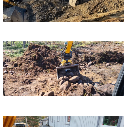
Aggösundet ny etablering tomter
Uppställning av betongmur mot nybyggd fastighet