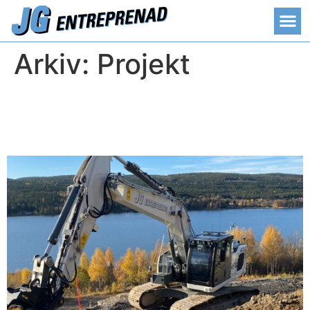
Arkiv:
Projekt
Kusthöjden, infrastuktur, ny väg och gc väg, ny
etablering för hustomter Ö-viks kommun