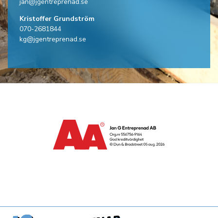
jan@jgentreprenad.se
Kristoffer Grundström
070-2681844
kg@jgentreprenad.se