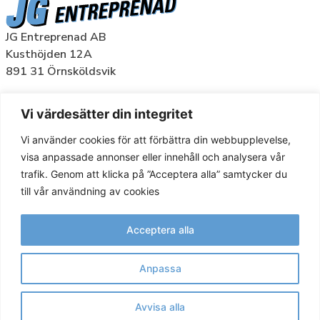
JG Entreprenad AB
Kusthöjden 12A
891 31 Örnsköldsvik
Org nr: 556756-9164
Vi värdesätter din integritet
TJÄNSTER
Vi använder cookies för att förbättra din webbupplevelse,
visa anpassade annonser eller innehåll och analysera vår
REFERENSPROJEKT
trafik. Genom att klicka på ”Acceptera alla” samtycker du
MASKINPARK
till vår användning av cookies
KVALITET OCH MILJÖ
Acceptera alla
OM OSS
Anpassa
Avvisa alla