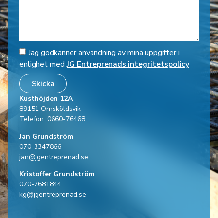
Jag godkänner användning av mina uppgifter i
enlighet med
JG Entreprenads integritetspolicy
Skicka
Kusthöjden 12A
89151 Örnsköldsvik
Telefon: 0660-76468
Jan Grundström
070-3347866
jan@jgentreprenad.se
Kristoffer Grundström
070-2681844
kg@jgentreprenad.se