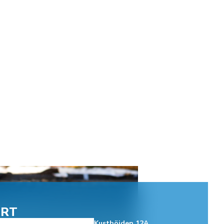
ERT
Kusthöjden 12A