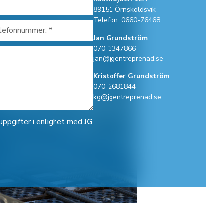
89151 Örnsköldsvik
Telefon: 0660-76468
Jan Grundström
070-3347866
jan@jgentreprenad.se
Kristoffer Grundström
070-2681844
kg@jgentreprenad.se
uppgifter i enlighet med
JG