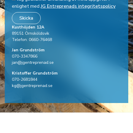
enlighet med
JG Entreprenads integritetspolicy
Skicka
Kusthöjden 12A
89151 Örnsköldsvik
Telefon: 0660-76468
Jan Grundström
070-3347866
jan@jgentreprenad.se
Kristoffer Grundström
070-2681844
kg@jgentreprenad.se